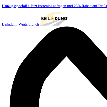
Umzugsspecial!
• Jetzt kostenlos anfragen und 23% Rabatt auf Ihr A
Beiladung-Winterthur.ch