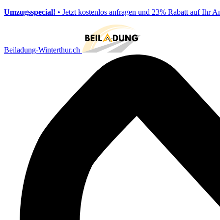
Umzugsspecial!
• Jetzt kostenlos anfragen und 23% Rabatt auf Ihr A
Beiladung-Winterthur.ch