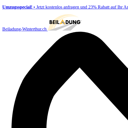
Umzugsspecial!
• Jetzt kostenlos anfragen und 23% Rabatt auf Ihr A
Beiladung-Winterthur.ch