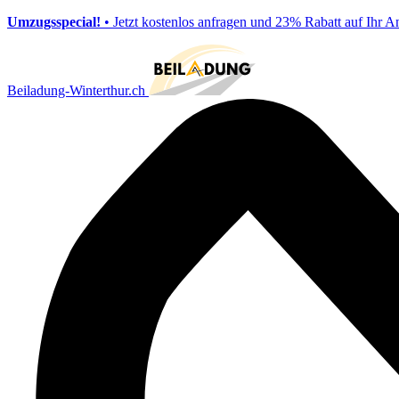
Umzugsspecial!
• Jetzt kostenlos anfragen und 23% Rabatt auf Ihr A
Beiladung-Winterthur.ch